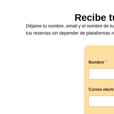
Recibe t
Déjame tu nombre, email y el nombre de tu 
tus reservas sin depender de plataformas n
e
Nombre
*
l
e
c
t
r
ó
Correo elect
n
i
c
o
u