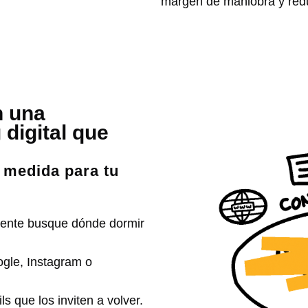
margen de maniobra y redu
n una
 digital que
a medida para tu
 gente busque dónde dormir
ogle, Instagram o
s que los inviten a volver.