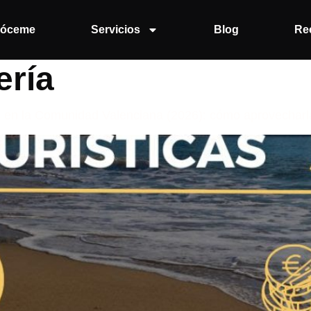
óceme
Servicios
Blog
Re
ería
s en la Comunidad Valenciana (2026): cómo aprovecharl