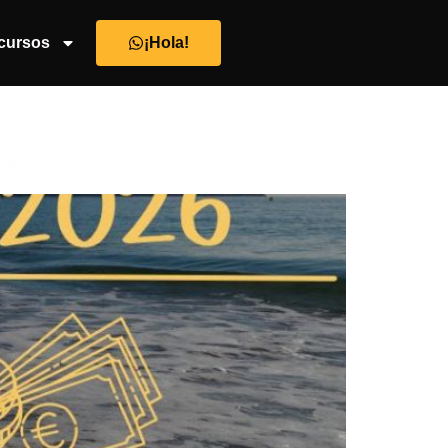
cursos
¡Hola!
as