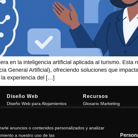
 en la inteligencia artificial aplicada al turismo. Esta
cia General Artificial), ofreciendo soluciones que impact
la experiencia del […]
Diseño Web
Recursos
Diseño Web para Alojamientos
Glosario Marketing
Diseño Web Wordpress Alicante
Gestión de Alojamientos
Diseño Web Wordpress Albacete
Hosting Wordpress
Diseño Web Wordpress Valencia
arle anuncios o contenidos personalizados y analizar
Diseño Web Wordpress Murcia
Persona
timiento a nuestro uso de las